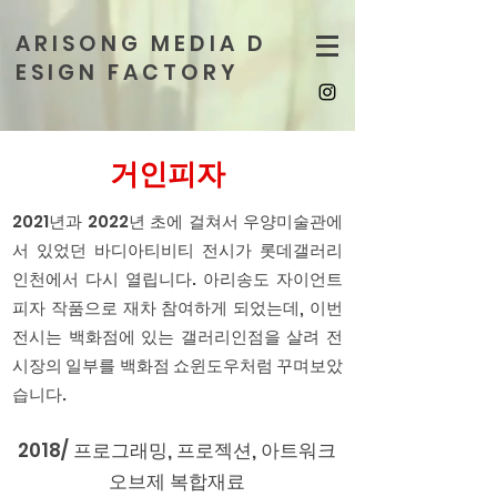
A R I S O N G M E D I A D
E S I G N F A C T O R Y
​거인피자
2021년과 2022년 초에 걸쳐서 우양미술관에
서 있었던 바디아티비티 전시가 롯데갤러리
인천에서 다시 열립니다. 아리송도 자이언트
피자 작품으로 재차 참여하게 되었는데, 이번
전시는 백화점에 있는 갤러리인점을 살려 전
시장의 일부를 백화점 쇼윈도우처럼 꾸며보았
습니다.
2018/ 프로그래밍, 프로젝션, 아트워크
오브제 복합재료