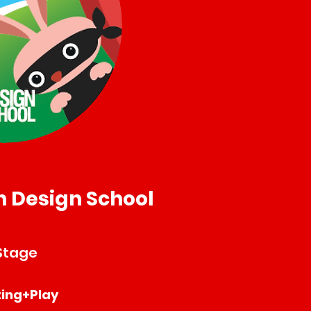
 Design School
Stage
ting+Play