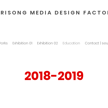
 R I S O N G M E D I A D E S I G N F A C T O 
orks
Exhibition 01
Exhibition 02
Education
Contact | se
2018-2019