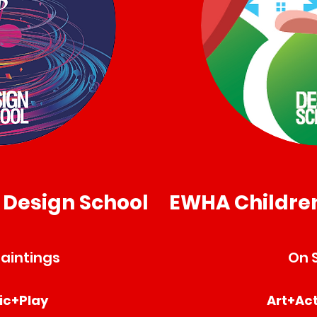
 Design School
EWHA Children
Paintings
On 
ic+Play
Art+Ac