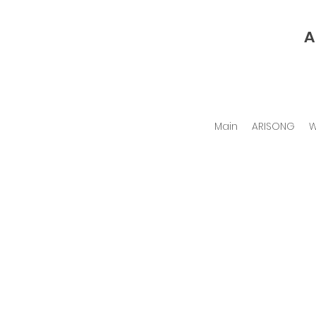
A
Main
ARISONG
W