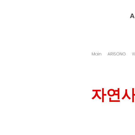
A
Main
ARISONG
W
자연사