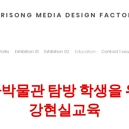
 R I S O N G M E D I A D E S I G N F A C T O 
orks
Exhibition 01
Exhibition 02
Education
Contact | se
박물관 탐방 학생을 
강현실교육