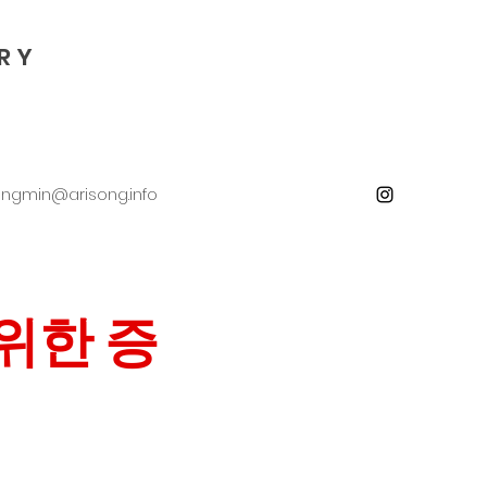
R Y
ungmin@arisong.info
위한 증